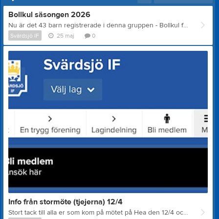
Bollkul säsongen 2026
Nu är det 43 barn registrerade i denna gruppen - Bollkul för barn födda 2021 och 2022! Vilken fantastisk uppslutning! Här följer lite blandad info från oss i ledargänget - en del nya saker och en del saker vi tror vi sagt muntligt under någon samling tidigare. Läs gärna allt och hojta om några frågor eller tankar dyker upp. Ni föräldrar bör få någon typ av notis när vi gör detta utskick och ni bör ha fått en faktura på 100kr/barn på mejlen att betala. Om ni inte sett någon faktura och inte heller får notis för detta meddelande får ni gärna hojta till någon av oss ledare. Vi ses på måndagar på 5-mot-5-planen längst upp mot Svärdsjöskolan, 17.15-18.00, för lek och spel med boll på olika sätt. Ni föräldrar måste vara kvar i anslutning till planen och vi önskar hjälp från er om era barn tycker det är läskigt eller om de inte vill vara med på något. Ni behöver aldrig känna att ni stör eller är i vägen på planen under träningarna - vi löser och skapar varje tillfälle tillsammans! Varje träning börjar vi med en samling i en stor sittande ring och namnrunda. Sedan delar vi i regel upp barnen i tre grupper och tre stationer, som vi sedan roterar på under träningen. Om ditt barn inte vill vara med på allt eller pausa, så är det okej och hen är välkommen tillbaka när hen är redo. Vi vill påminna om att barnen behöver ha på sig benskydd - säg gärna till någon i ledargänget om ni inte har möjlighet att köpa eller fixa, så får ni låna från Svärdsjö IF. Typ av sko är valfritt, både fotbollsskor och springskor eller några andra sköna är okej. Typ av kläder är valfritt men något som är skönt att röra på sig är ju att föredra. Viktigt är att vi inte fotar barnen under våra träningar. Du kan såklart fota ditt barn i anslutning till träningen, och tillsammans med kompisar som du vet är okej, men vi undviker att knäppa kort med andras barn i bild. Detta gäller i hela Svärdsjö IF. Vi ses ikväll igen! Vilken härlig start på veckan vi har ihop! De 12 tillfällena vi kör denna säsong är: 11 maj 18 maj 25 maj 1 juni 8 juni 15 juni 22 juni (uppehåll v. 27-31) 3 augusti 10 augusti 17 augusti 24 augusti 31 augusti Inga frågor eller förslag är dumma eller onödiga - hojta till någon i ledargänget om ni har något på hjärtat. Allt gott! /Ledarna Louise, Erica, Adam, Tobbe, Lovisa och Pelle.
Svärdsjö IF
25 maj
0
Info från stormöte (tjejerna) 12/4
Stort tack till alla er som kom på mötet på Hea den 12/4 och tog del av planering och visioner inför våra tjejlag inför årets fotbollssäsong. För er som inte hade möjlighet att delta kommer en sammanfattning av det som sades här. Samarbetet mellan byföreningarna • Svärdsjö IF, Envikens IF och Sundborn GOIF har sedan många antal år tillbaka haft ett olika former av samarbetslag på flicksidan, detta är inget nytt. • Alla seriespelande flicklag i 7 mot 7 kommer under säsongen 2026 heta: Svärdsjö/Enviken/ och alla seriespelande flicklag i 9 mot 9 kommer under säsongen 2026 heta: Svärdsjö/Enviken/Sundborn. • Syftet är att det ska finnas en bred trupp i respektive division och flickorna kommer att få hoppa upp och ner i respektive lag. • Medlemsavgift och träningsavgift betalas till respektive moderförening. Ledarna till respekive lag presenterade sig • 5 mot 5 (8-9 år): Anna Sundlöv och Emil Anåker • 7 mot 7 (10-12 år): Frida Sandgren, Jesper Lindqvist, Johan Svedberg & Patrik Karlsson • 9 mot 9 (13-15 år): Lina Westerlund & Magnus Wennström Träning, matcher, cuper • Träningsupplägg: träningar kommer att ske samtidigt, i syfte att både knyta samman åldersgrupperna, låta ledare och spelare blir kända ansikten. Lätt också att låta spelare flytta mellan de olika grupperna. • Träningstider och plats: måndagar och onsdagar, tid kommer senare. Primärt på Källängets IP. • Kallelser och kommunikation sker via laget.se • Respektive lag anmäler och planerar för cupdeltagande. Ekonomi & aktiviteter • Medlemsavgifter betalas till respektive moderförening (Svärdsjö IF, Enviken eller Sundborn). • Alla aktiva spelare måste vara betalande medlemmar i någon av föreningarna, annars gäller ej försäkringar. • Försäljningar: alla förväntas delta i respektive moderförenings arbets- försäljningsaktiviteter. o Svärdsjö IF: Ravelliförsäljning maj, packa kassar på ICA midsommar (13 år uppåt), bemanna kiosken på seniormatcher enligt kioskschema. o Vårdnadshavare från alla lag förväntas arbeta på Minicupen som äger rum den 29/8. Förväntningar på spelare • Närvaro och punktlighet. • Attityd och laganda. • Utrustning och förberedelser. Förväntningar på vårdnadshavare • Stötta och uppmuntra barnen. • Respektera tränarnas beslut, uppförande vid matcher (sidlinjen). • Mobilförbud för vårdnadshavare i närhet av träning/match. Behövs den användas, gå undan. • Hjälps åt vid transporter, cuper m.m. • Ställa upp och arbeta på tilldelade arbetsplats (kiosk bemannas vid egna hemmamatcher, samt seniormatcher enligt separat kioskschema som kommer från kioskchefen Robert. • Gärna handuppräckning här och nu på några som kan vara ansvarsansvarig. Kommunikation • Nyheter, kallelser till träning/match osv. via laget.se i respektive grupp. • Kontaktvägar till ledare: laget, telefon. Avslutning • Övriga frågor • Viktiga datum i vår: o Lördag 25/4: Fixardag på IP. o Maj: Ravelli-försäljning. o V 25-26: Fotbollsskola barn från F-klass till åk 6. o Lördag 29/8: Minicup. o August: Lagfotografering med Idrottsfoto. o 3/10: Avslutning för hela föreningen på Hea. Bli medlem på laget För att ta del av info, kallelser till träningar etc behöver ni vara registrerade på laget. Gå in på https://laget.se/Svardsjoif.se, klicka på "Bli medlem" och ansök därefter om medlemskap för ditt barn och/eller dig själv. Meddela därefter direkt till respektive ledare till det lag du önskar bli medlem till så kan denne i sin tur registrera dig i rätt lag/grupp. Vid ev. problem kontakta en ledare eller någon i styrelsen.