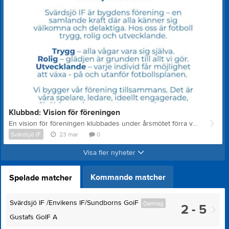
Klubbad: Vision för föreningen
En vision för föreningen klubbades under årsmötet förra veckan! Under samma möte valdes Louise om som ordförande, Suss som kassör och Robin, Jimmy och Linnea som ledamöter. Gänget är pepp att tillsammans med resten av föreningen jobba mot visionen
Svärdsjö IF
23 mar
0
Visa fler nyheter
Kommande matcher
Spelade matcher
Svärdsjö IF /Envikens IF/Sundborns GoiF
Damlag
2 - 5
Gustafs GoIF A