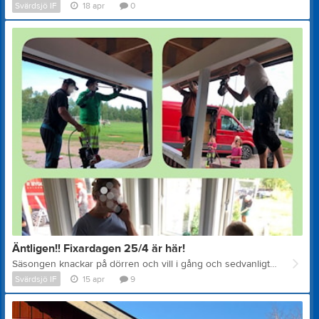
Svärdsjö IF
18 apr
0
Äntligen!! Fixardagen 25/4 är här!
Säsongen knackar på dörren och vill i gång och sedvanligt så samlas vi nere på Källängets IP, för att tillsammans avnjuta en av årets trevligaste dagar. Nu fixar vi till anläggningen så att den blir ännu finare, som gör att vi trivs ännu bättre på såväl träning som match. Traditionellt så bjuder vi på frukost, vilken står uppdukad senast kl. 09.00. Lite snabbfakta: Datum och tid: Lördag 25/4 mellan 09.00 - 12.00 Frukost från 09.00. Arbetsledare finns på plats och fördelar jobben. Ta gärna med handskar och handverktyg. Skriv gärna i kommentarsfältet eller skicka ett meddelande till jimmy.linner@live.se, och berätta hur många vuxna resp. barn som kommer. Då blir det mycket lättare att planera både frukost och jobb, Varmt välkomna den 25/4 kl. 09.00 /Styrelsen
Svärdsjö IF
15 apr
9