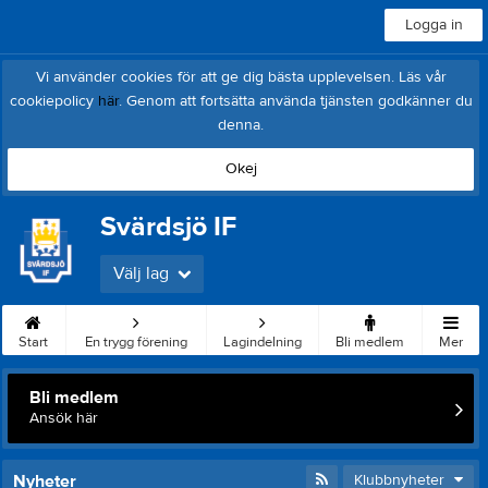
Logga in
Vi använder cookies för att ge dig bästa upplevelsen. Läs vår
cookiepolicy
här
. Genom att fortsätta använda tjänsten godkänner du
denna.
Okej
Svärdsjö IF
Välj lag
Start
En trygg förening
Lagindelning
Bli medlem
Mer
Bli medlem
Ansök här
Nyheter
Klubbnyheter