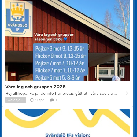
Våra lag och gruppen 2026
Hej allihopa! Följande info har precis gått ut i våra sociala medier: Här kommer lite härlig och efterlängtad (och lång) info kring våra olika lag och vad som är på gång för dem. Tveka inte att höra av dig till någon av kontaktpersonerna nedan eller till info@svardsjoif.se om du har några funderingar, är sugen på att spela eller har ett barn eller ungdom i din närhet som är nyfiken på fotboll. Alla är välkomna till Svärdsjö IF
Svärdsjö IF
9 apr
0