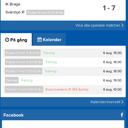
IK Brage
1 - 7
Svärdsjö IF
Pojkar 9 mot 9 (13-15 år)
Visa alla spelade matcher
Kalender
På gång
6 aug, 18:00
Pojkar 5 mot 5 (8-9 år)
Träning
6 aug, 18:00
Pojkar 9 mot 9 (13-15 år)
Träning
6 aug, 18:00
Pojkar 7 mot 7 (10-12 år)
Träning
6 aug, 19:00
Damlag
Träning
8 aug, 10:00
Flickor 7 mot 7 (10-12 år)
Kvarnsvedens IK Blå (borta)
Kalenderöversikt
Facebook